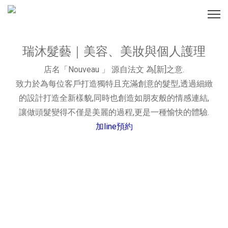
瑞沐髮藝｜美容、美妝與個人護理
店名「Nouveau 」 源自法文 為[新]之意.
致力於為每位客戶打造獨特且充滿創意的髮型,透過細緻
的設計打造全新樣貌,同時也創造如朋友般的情感連結,
讓做頭髮變得不僅是美麗的過程,更是一種愉快的體驗.
加line預約