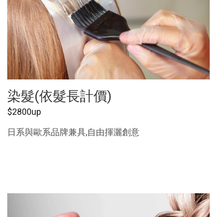
染髮(依髮長計價)
$2800up
日系與歐系品牌兼具,自由揮灑創意