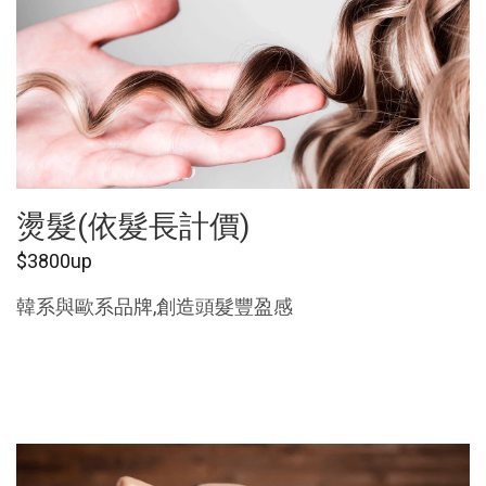
燙髮(依髮長計價)
$3800up
韓系與歐系品牌,創造頭髮豐盈感