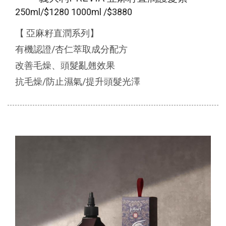
250ml/$1280 1000ml /$3880
【 亞麻籽直潤系列】
有機認證/杏仁萃取成分配方
改善毛燥、頭髮亂翹效果
抗毛燥/防止濕氣/提升頭髮光澤