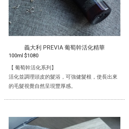
義大利 PREVIA 葡萄幹活化精華
100ml $1080
【 葡萄幹活化系列】
活化並調理頭皮的髮浴，可強健髮根，使長出來
的毛髮視覺自然呈現豐厚感。