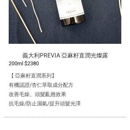
義大利PREVIA 亞麻籽直潤光燦露
200ml $2380
【 亞麻籽直潤系列】
有機認證/杏仁萃取成分配方
改善毛燥、頭髮亂翹效果
抗毛燥/防止濕氣/提升頭髮光澤