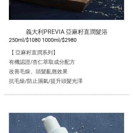
義大利PREVIA 亞麻籽直潤髮浴
250ml/$1080 1000ml/$2980
【 亞麻籽直潤系列】
有機認證/杏仁萃取成分配方
改善毛燥、頭髮亂翹效果
抗毛燥/防止濕氣/提升頭髮光澤