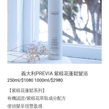
義大利PREVIA 紫椴花蓬鬆髮浴
250ml/$1080 1000ml/$2980
【紫椴花蓬鬆系列】
有機認證/紫椴花萃取成分配方
使頭髮呈現豐盈感