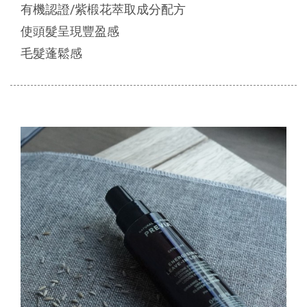
有機認證/紫椴花萃取成分配方
使頭髮呈現豐盈感
毛髮蓬鬆感